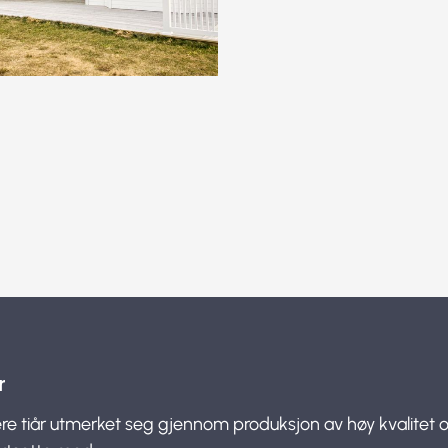
r
re tiår utmerket seg gjennom produksjon av høy kvalitet 