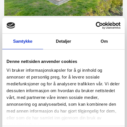
Arkitekttegnet enebolig
Samtykke
Detaljer
Om
Utheimsveien 136.
Averøy.
Denne nettsiden anvender cookies
Vi bruker informasjonskapsler for å gi innhold og
annonser et personlig preg, for å levere sosiale
mediefunksjoner og for å analysere trafikken vår. Vi deler
dessuten informasjon om hvordan du bruker nettstedet
vårt, med partnerne våre innen sosiale medier,
annonsering og analysearbeid, som kan kombinere den
med annen informasjon du har gjort tilgjengelig for dem,
eller som de har samlet inn gjennom din bruk av
tjenestene deres.