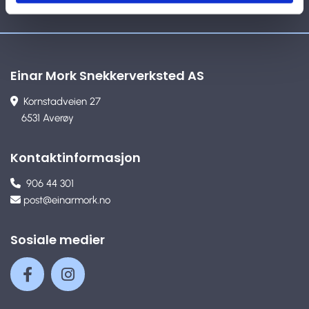
Einar Mork Snekkerverksted AS
Kornstadveien 27

6531 Averøy
Kontaktinformasjon
906 44 301

post@einarmork.no

Sosiale medier