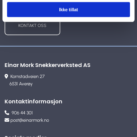
Ikke tillat
KONTAKT OSS
Einar Mork Snekkerverksted AS
Kornstadveien 27

6531 Averøy
Kontaktinformasjon
906 44 301

post@einarmork.no
